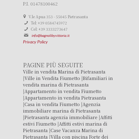
P.I. 01478100462
V.le Apua 353 - 55045 Pietrasanta
Tel: +39 0584745972
Cel: +39 3333273647
info@bagnolibyvittoria.it
Privacy Policy
PAGINE PIÙ SEGUITE
Ville in vendita Marina di Pietrasanta
|
Ville in Vendita Fiumetto
|
Bifamiliari in
vendita marina di Pietrasanta
|
Appartamento in vendita Fiumetto
|
Appartamento in vendita Pietrasanta
|
Casa in vendita Fiumetto
|
Agenzia
immobiliare marina di Pietrasanta
|
Pietrasanta agenzia immobiliare
|
Affitti
estivi Fiumetto
|
Affitti estivi marina di
Pietrasanta
|
Case Vacanza Marina di
Pietrasanta
|
Villa con piscina Forte dei