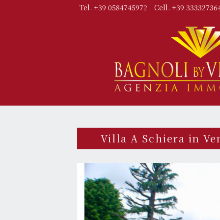
Tel. +39 0584745972
Cell. +39 33332736
Villa A Schiera in V