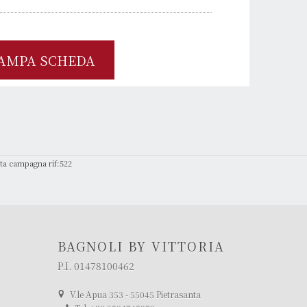
AMPA SCHEDA
anta campagna rif:522
BAGNOLI BY VITTORIA
P.I. 01478100462
V.le Apua 353 - 55045 Pietrasanta