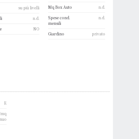
Mq Box Auto
n.d.
su più livelli
Spese cond.
n.d.
li
n.d.
mensili
e
NO
Giardino
privato
E
/mq
nuo