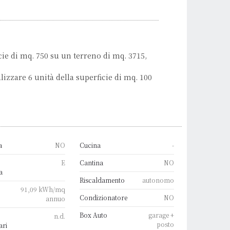
ie di mq. 750 su un terreno di mq. 3715,
alizzare 6 unità della superficie di mq. 100
a
NO
Cucina
-
E
Cantina
NO
a
Riscaldamento
autonomo
91,09 kWh/mq
Condizionatore
NO
annuo
Box Auto
garage +
n.d.
posto
ari