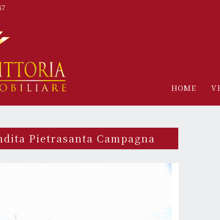
47
HOME
V
endita Pietrasanta Campagna