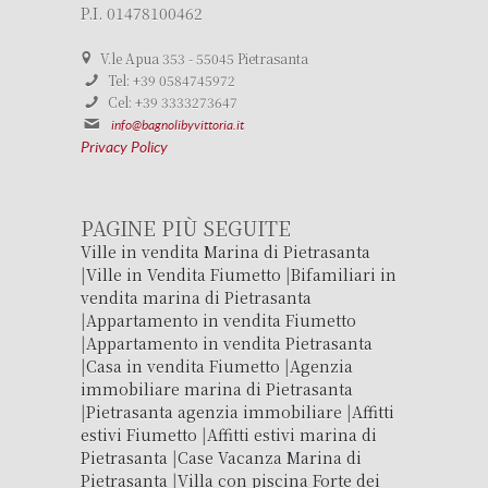
P.I. 01478100462
V.le Apua 353 - 55045 Pietrasanta
Tel: +39 0584745972
Cel: +39 3333273647
info@bagnolibyvittoria.it
Privacy Policy
PAGINE PIÙ SEGUITE
Ville in vendita Marina di Pietrasanta
|
Ville in Vendita Fiumetto
|
Bifamiliari in
vendita marina di Pietrasanta
|
Appartamento in vendita Fiumetto
|
Appartamento in vendita Pietrasanta
|
Casa in vendita Fiumetto
|
Agenzia
immobiliare marina di Pietrasanta
|
Pietrasanta agenzia immobiliare
|
Affitti
estivi Fiumetto
|
Affitti estivi marina di
Pietrasanta
|
Case Vacanza Marina di
Pietrasanta
|
Villa con piscina Forte dei