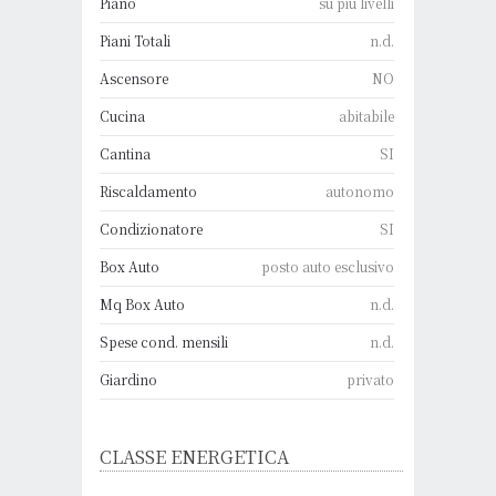
Piano
su più livelli
Piani Totali
n.d.
Ascensore
NO
Cucina
abitabile
Cantina
SI
Riscaldamento
autonomo
Condizionatore
SI
Box Auto
posto auto esclusivo
Mq Box Auto
n.d.
Spese cond. mensili
n.d.
Giardino
privato
CLASSE ENERGETICA