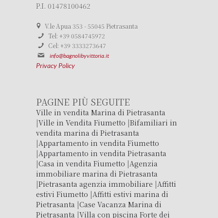
P.I. 01478100462
V.le Apua 353 - 55045 Pietrasanta
Tel: +39 0584745972
Cel: +39 3333273647
info@bagnolibyvittoria.it
Privacy Policy
PAGINE PIÙ SEGUITE
Ville in vendita Marina di Pietrasanta
|
Ville in Vendita Fiumetto
|
Bifamiliari in
vendita marina di Pietrasanta
|
Appartamento in vendita Fiumetto
|
Appartamento in vendita Pietrasanta
|
Casa in vendita Fiumetto
|
Agenzia
immobiliare marina di Pietrasanta
|
Pietrasanta agenzia immobiliare
|
Affitti
estivi Fiumetto
|
Affitti estivi marina di
Pietrasanta
|
Case Vacanza Marina di
Pietrasanta
|
Villa con piscina Forte dei