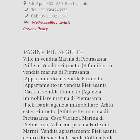
V.le Apua 353 - 55045 Pietrasanta
Tel: +39 0584745972
Cel: +39 3333273647
info@bagnolibyvittoria.it
Privacy Policy
PAGINE PIÙ SEGUITE
Ville in vendita Marina di Pietrasanta
|
Ville in Vendita Fiumetto
|
Bifamiliari in
vendita marina di Pietrasanta
|
Appartamento in vendita Fiumetto
|
Appartamento in vendita Pietrasanta
|
Casa in vendita Fiumetto
|
Agenzia
immobiliare marina di Pietrasanta
|
Pietrasanta agenzia immobiliare
|
Affitti
estivi Fiumetto
|
Affitti estivi marina di
Pietrasanta
|
Case Vacanza Marina di
Pietrasanta
|
Villa con piscina Forte dei
Marmi
|
Vendita appartamento Pietrasanta
centro
|
Rustico Pietrasanta Collina
|
villa