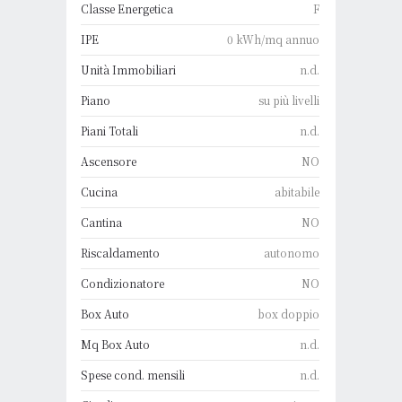
Classe Energetica
F
IPE
0 kWh/mq annuo
Unità Immobiliari
n.d.
Piano
su più livelli
Piani Totali
n.d.
Ascensore
NO
Cucina
abitabile
Cantina
NO
Riscaldamento
autonomo
Condizionatore
NO
Box Auto
box doppio
Mq Box Auto
n.d.
Spese cond. mensili
n.d.