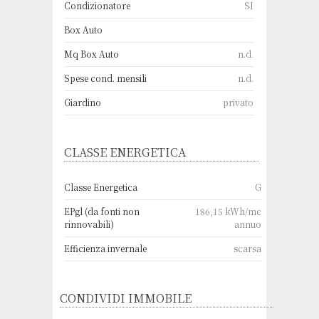
Condizionatore
SI
Box Auto
Mq Box Auto
n.d.
Spese cond. mensili
n.d.
Giardino
privato
CLASSE ENERGETICA
Classe Energetica
G
EPgl (da fonti non
186,15 kWh/mc
rinnovabili)
annuo
Efficienza invernale
scarsa
CONDIVIDI IMMOBILE