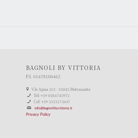
BAGNOLI BY VITTORIA
P.I. 01478100462
V.le Apua 353 - 55045 Pietrasanta
Tel: +39 0584745972
Cel: +39 3333273647
info@bagnolibyvittoria.it
Privacy Policy