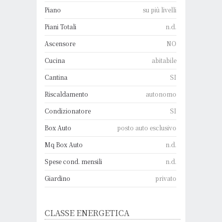
Piano
su più livelli
Piani Totali
n.d.
Ascensore
NO
Cucina
abitabile
Cantina
SI
Riscaldamento
autonomo
Condizionatore
SI
Box Auto
posto auto esclusivo
Mq Box Auto
n.d.
Spese cond. mensili
n.d.
Giardino
privato
CLASSE ENERGETICA