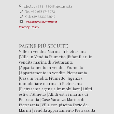
V.le Apua 353 - 55045 Pietrasanta
Tel: +39 0584745972
Cel: +39 3333273647
info@bagnolibyvittoria.it
Privacy Policy
PAGINE PIÙ SEGUITE
Ville in vendita Marina di Pietrasanta
|
Ville in Vendita Fiumetto
|
Bifamiliari in
vendita marina di Pietrasanta
|
Appartamento in vendita Fiumetto
|
Appartamento in vendita Pietrasanta
|
Casa in vendita Fiumetto
|
Agenzia
immobiliare marina di Pietrasanta
|
Pietrasanta agenzia immobiliare
|
Affitti
estivi Fiumetto
|
Affitti estivi marina di
Pietrasanta
|
Case Vacanza Marina di
Pietrasanta
|
Villa con piscina Forte dei
Marmi
|
Vendita appartamento Pietrasanta