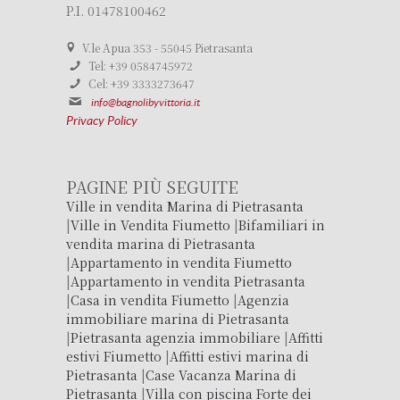
P.I. 01478100462
V.le Apua 353 - 55045 Pietrasanta
Tel: +39 0584745972
Cel: +39 3333273647
info@bagnolibyvittoria.it
Privacy Policy
PAGINE PIÙ SEGUITE
Ville in vendita Marina di Pietrasanta
|
Ville in Vendita Fiumetto
|
Bifamiliari in
vendita marina di Pietrasanta
|
Appartamento in vendita Fiumetto
|
Appartamento in vendita Pietrasanta
|
Casa in vendita Fiumetto
|
Agenzia
immobiliare marina di Pietrasanta
|
Pietrasanta agenzia immobiliare
|
Affitti
estivi Fiumetto
|
Affitti estivi marina di
Pietrasanta
|
Case Vacanza Marina di
Pietrasanta
|
Villa con piscina Forte dei