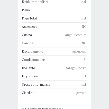
Unità Immobiliari
n.d.
Piano
Piani Totali
n.d.
Ascensore
NO
Cucina
angolo cottura
Cantina
NO
Riscaldamento
autonomo
Condizionatore
SI
Box Auto
garage + posto
Mq Box Auto
n.d.
Spese cond. mensili
n.d.
Giardino
privato