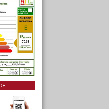
E
176,33
2,35
X
X
DE