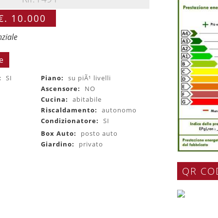
€. 10.000
nziale
e
:
SI
Piano:
su piÃ¹ livelli
0
Ascensore:
NO
Cucina:
abitabile
Riscaldamento:
autonomo
Condizionatore:
SI
Box Auto:
posto auto
Giardino:
privato
QR CO