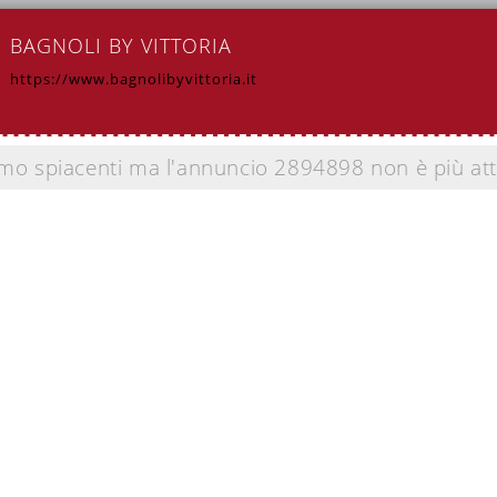
BAGNOLI BY VITTORIA
https://www.bagnolibyvittoria.it
mo spiacenti ma l'annuncio 2894898 non è più att