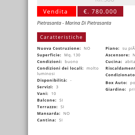
Vendita
€. 780.000
Pietrasanta - Marina Di Pietrasanta
Caratteristiche
Nuova Costruzione:
NO
Piano:
su piÃ¹
Superficie:
Mq. 130
Ascensore:
Condizioni:
buono
Cucina:
abit
Condizioni dei locali:
molto
Riscaldamen
luminosi
Condizionat
Disponibilità:
-
Box Auto:
po
Servizi:
3
Giardino:
pr
Vani:
10
Balcone:
SI
Terrazzo:
SI
Mansarda:
NO
Cantina:
SI