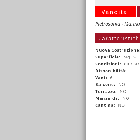
Vendita
Pietrasanta - Marina
Caratteristich
Nuova Costruzione
Superficie:
Mq. 66
Condizioni:
da rist
Disponibilità:
-
Vani:
6
Balcone:
NO
Terrazzo:
NO
Mansarda:
NO
Cantina:
NO