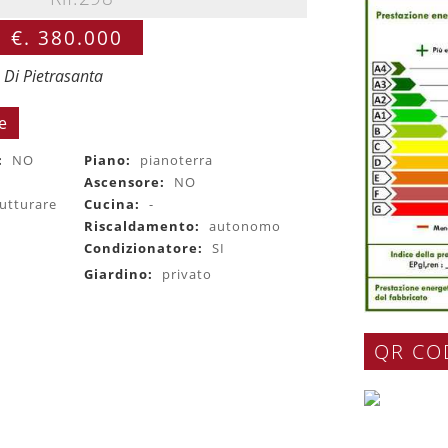
€. 380.000
 Di Pietrasanta
e
:
NO
Piano:
pianoterra
Ascensore:
NO
rutturare
Cucina:
-
Riscaldamento:
autonomo
Condizionatore:
SI
Giardino:
privato
QR CO