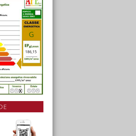
G
186,15
X
DE