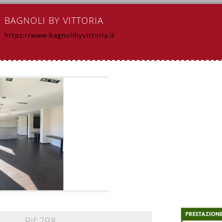
BAGNOLI BY VITTORIA
https://www.bagnolibyvittoria.it
Rif:298