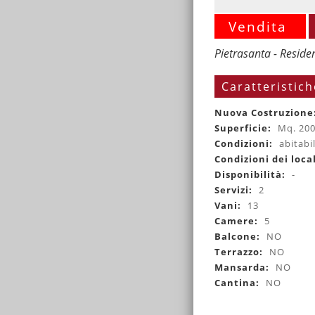
Vendita
Pietrasanta - Reside
Caratteristich
Nuova Costruzione
Superficie:
Mq. 20
Condizioni:
abitabi
Condizioni dei loca
Disponibilità:
-
Servizi:
2
Vani:
13
Camere:
5
Balcone:
NO
Terrazzo:
NO
Mansarda:
NO
Cantina:
NO