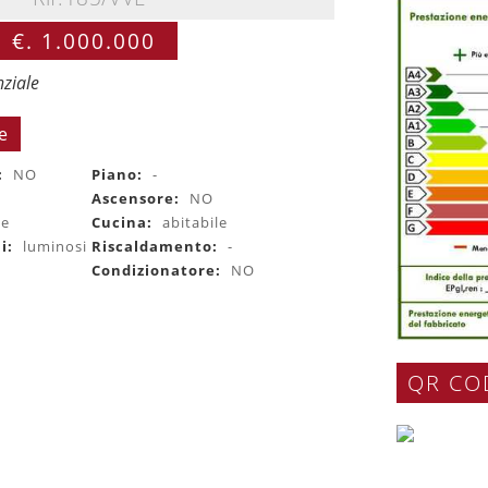
€. 1.000.000
nziale
e
:
NO
Piano:
-
0
Ascensore:
NO
le
Cucina:
abitabile
li:
luminosi
Riscaldamento:
-
Condizionatore:
NO
QR CO