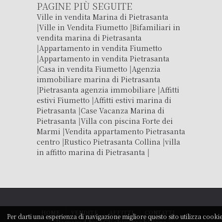
PAGINE PIÙ SEGUITE
Ville in vendita Marina di Pietrasanta
|
Ville in Vendita Fiumetto
|
Bifamiliari in
vendita marina di Pietrasanta
|
Appartamento in vendita Fiumetto
|
Appartamento in vendita Pietrasanta
|
Casa in vendita Fiumetto
|
Agenzia
immobiliare marina di Pietrasanta
|
Pietrasanta agenzia immobiliare
|
Affitti
estivi Fiumetto
|
Affitti estivi marina di
Pietrasanta
|
Case Vacanza Marina di
Pietrasanta
|
Villa con piscina Forte dei
Marmi
|
Vendita appartamento Pietrasanta
centro
|
Rustico Pietrasanta Collina
|
villa
in affitto marina di Pietrasanta
|
HOME
VENDITE
AFFITTI
CONTATTI
Per darti una esperienza di navigazione migliore questo sito utilizza cooki