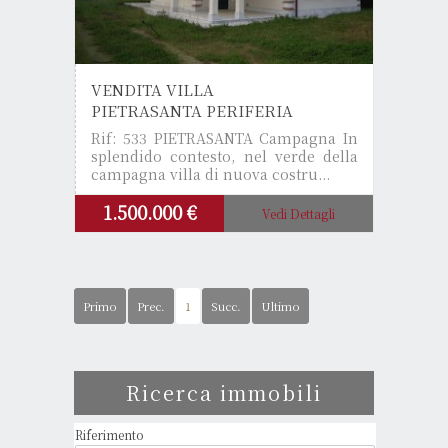
VENDITA VILLA
PIETRASANTA PERIFERIA
Rif: 533
PIETRASANTA Campagna In
splendido contesto, nel verde della
campagna villa di nuova costru...
1.500.000 €
Vedi Dettagli
Primo
Prec.
1
Succ.
Ultimo
Ricerca immobili
Riferimento